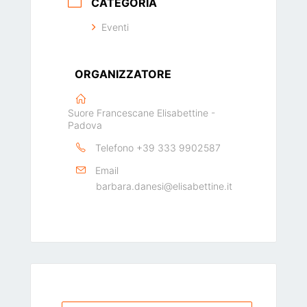
CATEGORIA
Eventi
ORGANIZZATORE
Suore Francescane Elisabettine -
Padova
Telefono
+39 333 9902587
Email
barbara.danesi@elisabettine.it