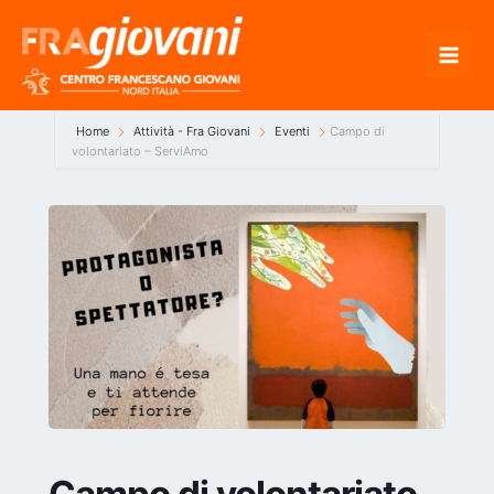
Vai
al
contenuto
Home
Attività - Fra Giovani
Eventi
Campo di
volontariato – ServiAmo
Campo di volontariato –