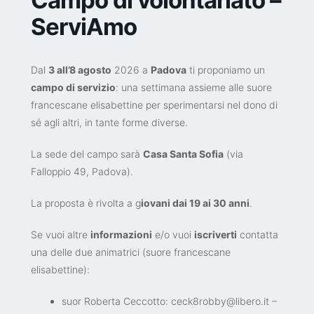
ServiAmo
Dal
3 all’8 agosto
2026 a
Padova
ti proponiamo un
campo di servizio
: una settimana assieme alle suore
francescane elisabettine per sperimentarsi nel dono di
sé agli altri, in tante forme diverse.
La sede del campo sarà
Casa Santa Sofia
(via
Falloppio 49, Padova).
La proposta è rivolta a g
iovani dai 19 ai 30 anni
.
Se vuoi altre
informazioni
e/o vuoi
iscriverti
contatta
una delle due animatrici (suore francescane
elisabettine):
suor Roberta Ceccotto: ceck8robby@libero.it –