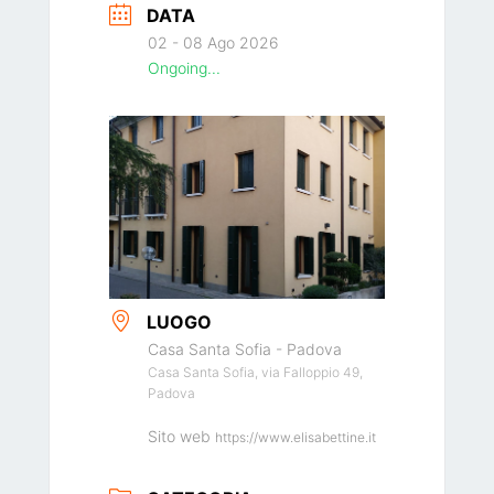
DATA
02 - 08 Ago 2026
Ongoing...
LUOGO
Casa Santa Sofia - Padova
Casa Santa Sofia, via Falloppio 49,
Padova
Sito web
https://www.elisabettine.it