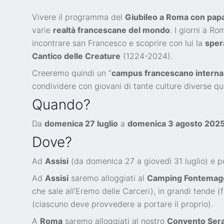
Vivere il programma del
Giubileo a Roma con pap
varie
realtà francescane del mondo
. I giorni a R
incontrare san Francesco e scoprire con lui la
sper
Cantico delle Creature
(1224-2024).
Creeremo quindi un “
campus francescano interna
condividere con giovani di tante culture diverse q
Quando?
Da
domenica 27 luglio
a
domenica 3 agosto 202
Dove?
Ad
Assisi
(da domenica 27 a giovedì 31 luglio) e p
Ad
Assisi
saremo alloggiati al
Camping Fontemag
che sale all’Eremo delle Carceri), in grandi tende 
(ciascuno deve provvedere a portare il proprio).
A
Roma
saremo alloggiati al nostro
Convento Ser