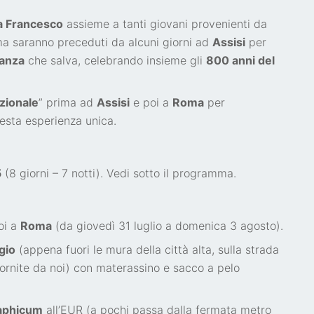
a Francesco
assieme a tanti giovani provenienti da
oma saranno preceduti da alcuni giorni ad
Assisi
per
anza
che salva, celebrando insieme gli
800 anni del
zionale
” prima ad
Assisi
e poi a
Roma
per
uesta esperienza unica.
5
(8 giorni – 7 notti). Vedi sotto il programma.
oi a
Roma
(da giovedì 31 luglio a domenica 3 agosto).
gio
(appena fuori le mura della città alta, sulla strada
(fornite da noi) con materassino e sacco a pelo
aphicum
all’EUR (a pochi passa dalla fermata metro