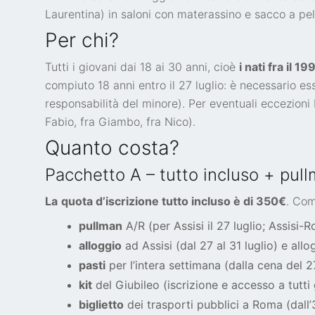
Laurentina) in saloni con materassino e sacco a pel
Per chi?
Tutti i giovani dai 18 ai 30 anni, cioè
i nati fra il 1
compiuto 18 anni entro il 27 luglio: è necessario 
responsabilità del minore). Per eventuali eccezioni
Fabio, fra Giambo, fra Nico).
Quanto costa?
Pacchetto A – tutto incluso + pul
La
quota d’iscrizione tutto incluso è di 350€
. Co
pullman
A/R (per Assisi il 27 luglio; Assisi-R
alloggio
ad Assisi (dal 27 al 31 luglio) e all
pasti
per l’intera settimana (dalla cena del 2
kit
del Giubileo (iscrizione e accesso a tutti g
biglietto
dei trasporti pubblici a Roma (dall’3