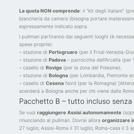
La quota NON comprende
: il “kit degli italiani”
biancheria da camera (bisogna portare materassin
espressamente indicato sopra.
I pullman partiranno dai seguenti luoghi (è necessa
spese proprie):
– stazione di
Portogruaro
(per il Friuli-Venezia-Giul
– stazione di
Padova
– parrocchia dell’Arcella (per
– casello di
Rovigo
(per la zona del Polesine);
– stazione di
Bologna
(per Lombardia, Piemonte ed 
– casello di
Cesena
Nord (per la Romagna) [Attenzio
scenderà a Bologna anche per chi viene dalla Rom
Pacchetto B – tutto incluso senza
Se vuoi
raggiungere Assisi autonomamente
(sopr
rinunciando al pullman. Dovrai allora
organizzare i
27 luglio; Assisi-Roma il 31 luglio; Roma-casa il 3 