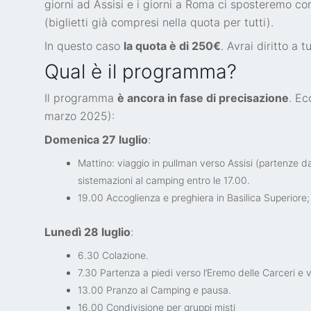
giorni ad Assisi e i giorni a Roma ci sposteremo co
(biglietti già compresi nella quota per tutti).
In questo caso
la quota è di 250€
. Avrai diritto a t
Qual è il programma?
Il programma
è ancora in fase di precisazione
. Ec
marzo 2025):
Domenica 27 luglio
:
Mattino: viaggio in pullman verso Assisi (partenze dal 
sistemazioni al camping entro le 17.00.
19.00 Accoglienza e preghiera in Basilica Superiore; 
Lunedì 28 luglio
:
6.30 Colazione.
7.30 Partenza a piedi verso l’Eremo delle Carceri e vi
13.00 Pranzo al Camping e pausa.
16.00 Condivisione per gruppi misti