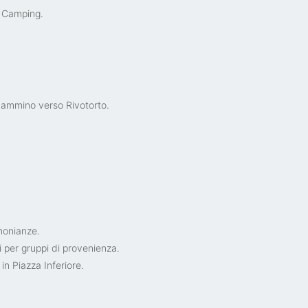
l Camping.
 cammino verso Rivotorto.
imonianze.
 per gruppi di provenienza.
in Piazza Inferiore.