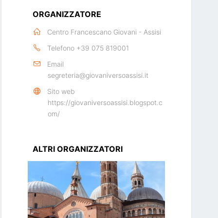
ORGANIZZATORE
Centro Francescano Giovani - Assisi
Telefono
+39 075 819001
Email
segreteria@giovaniversoassisi.it
Sito web
https://giovaniversoassisi.blogspot.c
om/
ALTRI ORGANIZZATORI