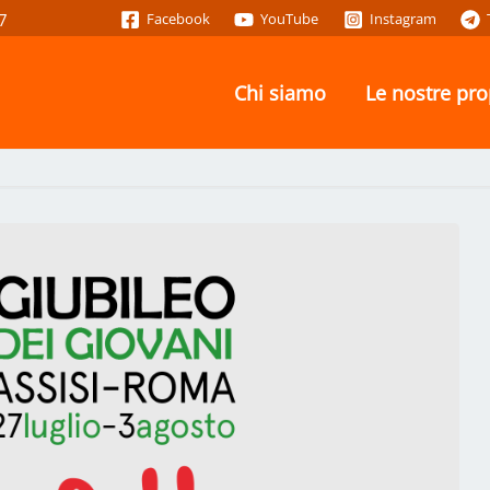
7
Facebook
YouTube
Instagram
Chi siamo
Le nostre pr