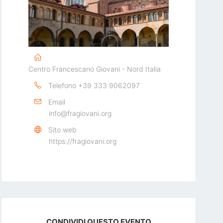
Centro Francescano Giovani - Nord Italia
Telefono
+39 333 9062097
Email
info@fragiovani.org
Sito web
https://fragiovani.org
CONDIVIDI QUESTO EVENTO