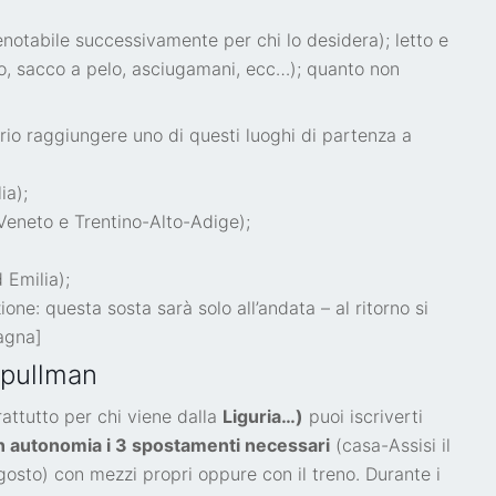
 (prenotabile successivamente per chi lo desidera); letto e
o, sacco a pelo, asciugamani, ecc…); quanto non
rio raggiungere uno di questi luoghi di partenza a
ia);
 Veneto e Trentino-Alto-Adige);
Emilia);
ne: questa sosta sarà solo all’andata – al ritorno si
agna]
 pullman
attutto per chi viene dalla
Liguria…)
puoi iscriverti
n autonomia i 3 spostamenti necessari
(casa-Assisi il
agosto) con mezzi propri oppure con il treno. Durante i