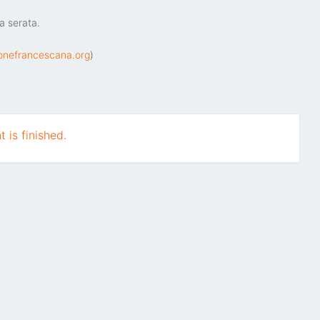
a serata.
onefrancescana.org
)
 is finished.