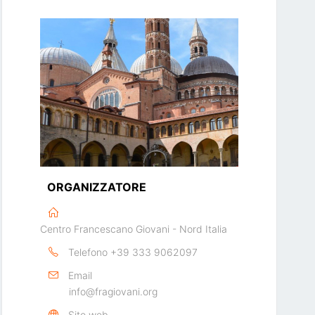
ORGANIZZATORE
Centro Francescano Giovani - Nord Italia
Telefono
+39 333 9062097
Email
info@fragiovani.org
Sito web