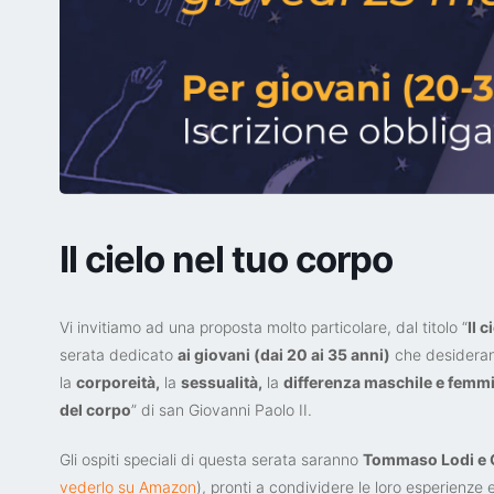
Il cielo nel tuo corpo
Vi invitiamo ad una proposta molto particolare, dal titolo “
Il 
serata dedicato
ai giovani (dai 20 ai 35 anni)
che desideran
la
corporeità,
la
sessualità,
la
differenza maschile e femmi
del corpo
” di san Giovanni Paolo II.
Gli ospiti speciali di questa serata saranno
Tommaso Lodi e G
vederlo su Amazon
), pronti a condividere le loro esperienze 