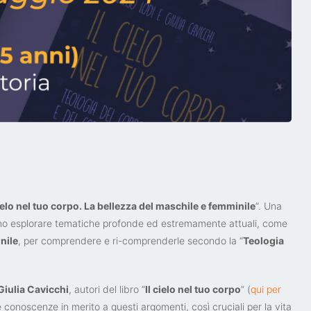
cielo nel tuo corpo. La bellezza del maschile e femminile
“. Una
o esplorare tematiche profonde ed estremamente attuali, come
nile
, per comprendere e ri-comprenderle secondo la “
Teologia
iulia Cavicchi
, autori del libro “
Il cielo nel tuo corpo
” (
qui per
e conoscenze in merito a questi argomenti, così cruciali per la vita