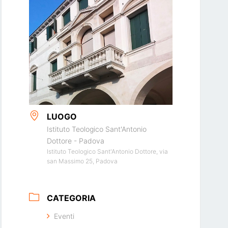
LUOGO
Istituto Teologico Sant'Antonio
Dottore - Padova
Istituto Teologico Sant'Antonio Dottore, via
san Massimo 25, Padova
CATEGORIA
Eventi