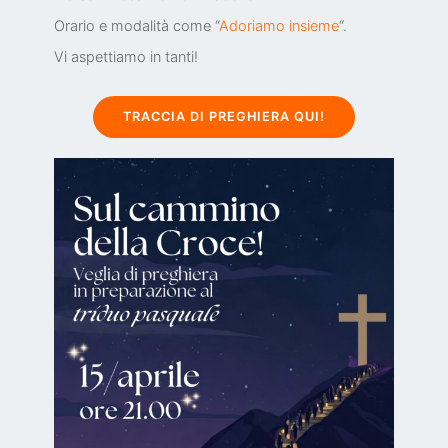
Orario e modalità come “
Adoriamo insieme
“.
Vi aspettiamo in tanti!
TRACCIA DI PREGHIERA QUI!