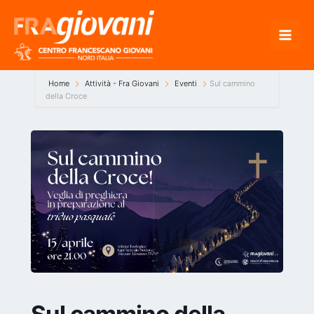
Vai
al
contenuto
Home
Attività - Fra Giovani
Eventi
Sul cammino
della Croce
Sul cammino della