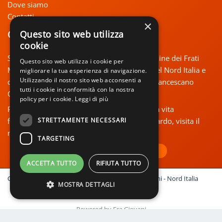
Dove siamo
Contatti
×
Chi siamo
Questo sito web utilizza
cookie
Siamo un’équipe di frati francescani, dell’ordine dei Frati
Questo sito web utilizza i cookie per
Minori Conventuali, al servizio dei giovani del Nord Italia e
migliorare la tua esperienza di navigazione.
Utilizzando il nostro sito web acconsenti a
del loro cammino di fede. Siamo il Centro Francescano
tutti i cookie in conformità con la nostra
Giovani – Nord Italia.
policy per i cookie.
Leggi di più
Per te, giovane in ricerca, se sei attratto dalla vita
STRETTAMENTE NECESSARI
francescana, oppure hai interrogativi al riguardo, visita il
nostro blog! Il Signore ti dia pace.
TARGETING
VOCAZIONE FRANCESCANA
ACCETTA TUTTO
RIFIUTA TUTTO
Copyright © 2018 - 2026 Centro Francescano Giovani - Nord Italia
MOSTRA DETTAGLI
Privacy e cookie policy
Powered by Fra Giovani