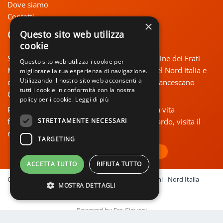
Dove siamo
Contatti
×
Chi siamo
Questo sito web utilizza
cookie
Siamo un’équipe di frati francescani, dell’ordine dei Frati
Questo sito web utilizza i cookie per
Minori Conventuali, al servizio dei giovani del Nord Italia e
migliorare la tua esperienza di navigazione.
Utilizzando il nostro sito web acconsenti a
del loro cammino di fede. Siamo il Centro Francescano
tutti i cookie in conformità con la nostra
Giovani – Nord Italia.
policy per i cookie.
Leggi di più
Per te, giovane in ricerca, se sei attratto dalla vita
STRETTAMENTE NECESSARI
francescana, oppure hai interrogativi al riguardo, visita il
nostro blog! Il Signore ti dia pace.
TARGETING
VOCAZIONE FRANCESCANA
ACCETTA TUTTO
RIFIUTA TUTTO
Copyright © 2018 - 2026 Centro Francescano Giovani - Nord Italia
MOSTRA DETTAGLI
Privacy e cookie policy
Powered by Fra Giovani