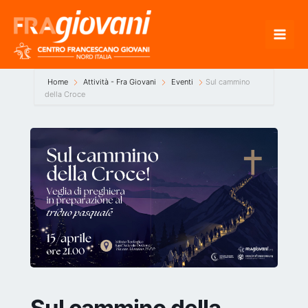
Vai
al
contenuto
Home
Attività - Fra Giovani
Eventi
Sul cammino
della Croce
Sul cammino della