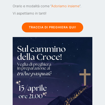
Orario e modalità come “
Adoriamo insieme
“.
Vi aspettiamo in tanti!
TRACCIA DI PREGHIERA QUI!