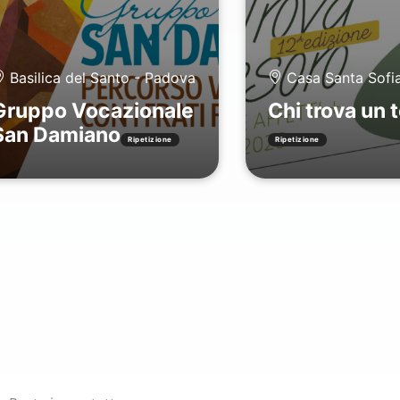
Basilica del Santo - Padova
Casa Santa Sofi
Gruppo Vocazionale
Chi trova un 
San Damiano
Ripetizione
Ripetizione