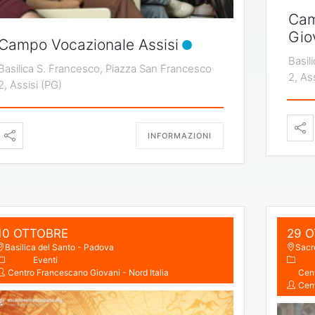
Cam
Gio
Campo Vocazionale Assisi
Basil
Basilica S. Francesco, Piazza San Francesco
2, As
2, Assisi (PG)
INFORMAZIONI
10 OTTOBRE
29 
Basilica del Santo - Padova
Sacr
Eventi
Centro Francescano Giovani - Nord Italia
Cent
Cent