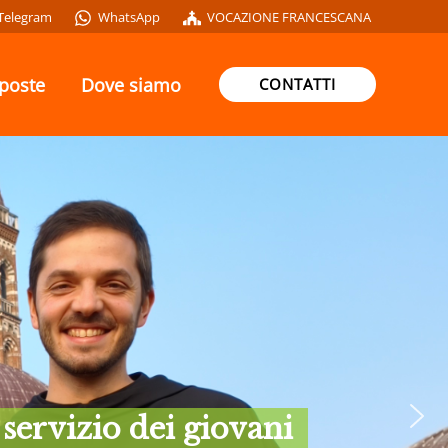
Telegram
WhatsApp
VOCAZIONE FRANCESCANA
oposte
Dove siamo
CONTATTI
i nel tuo cammino di
 servizio dei giovani