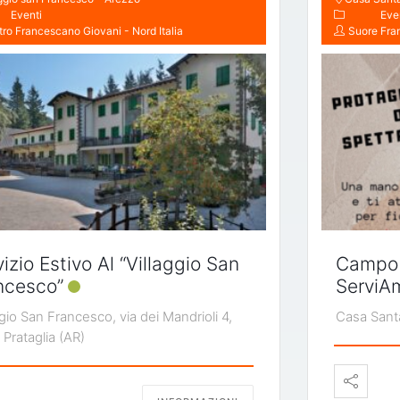
Eventi
Eve
ro Francescano Giovani - Nord Italia
Suore Fra
izio Estivo Al “Villaggio San
Campo D
ncesco”
ServiA
ggio San Francesco, via dei Mandrioli 4,
Casa Santa
 Prataglia (AR)