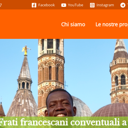
7
Facebook
YouTube
Instagram
Chi siamo
Le nostre pr
pi ed eventi per accompagnart
Frati francescani conventuali a