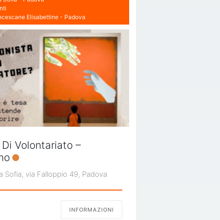
nti
ncescane Elisabettine - Padova
i Volontariato –
mo
 Sofia, via Falloppio 49, Padova
INFORMAZIONI