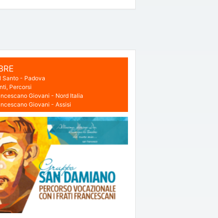
BRE
el Santo - Padova
nti
Percorsi
ncescano Giovani - Nord Italia
ncescano Giovani - Assisi