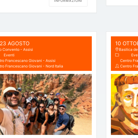
INFORMAZIONI
 23 AGOSTO
10 OTTO
o Convento - Assisi
Basilica d
Eventi
Eve
ro Francescano Giovani - Assisi
Centro Fra
ro Francescano Giovani - Nord Italia
Centro Fra