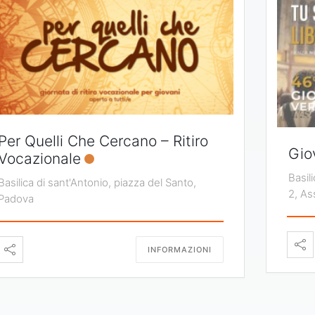
Per Quelli Che Cercano – Ritiro
Gio
Vocazionale
Basil
Basilica di sant'Antonio, piazza del Santo,
2, As
Padova
INFORMAZIONI