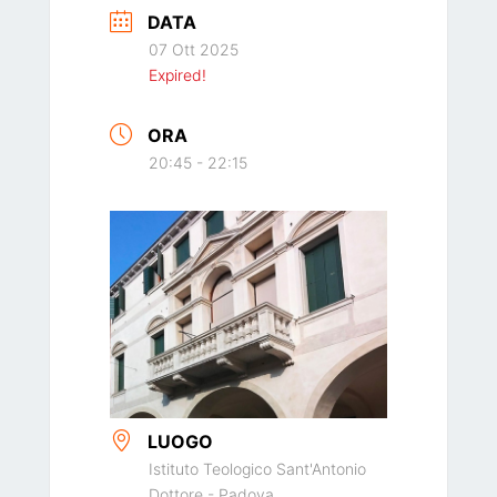
DATA
07 Ott 2025
Expired!
ORA
20:45 - 22:15
LUOGO
Istituto Teologico Sant'Antonio
Dottore - Padova