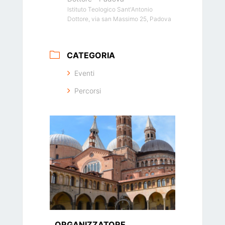
Istituto Teologico Sant'Antonio
Dottore, via san Massimo 25, Padova
CATEGORIA
Eventi
Percorsi
ORGANIZZATORE