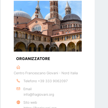
ORGANIZZATORE
Centro Francescano Giovani - Nord Italia
Telefono
+39 333 9062097
Email
info@fragiovani.org
Sito web
https://fragiovani.org