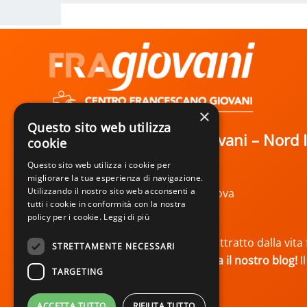
×
Questo sito web utilizza
Centro Francescano Giovani – Nord I
cookie
Questo sito web utilizza i cookie per
Basilica del Santo
migliorare la tua esperienza di navigazione.
Utilizzando il nostro sito web acconsenti a
Piazza del Santo, 11 – 35123 Padova
tutti i cookie in conformità con la nostra
tel. 049 8242811
policy per i cookie.
Leggi di più
Per te,
giovane in ricerca
, se sei attratto dalla vi
STRETTAMENTE NECESSARI
hai interrogativi al riguardo,
visita il nostro
blog!
I
TARGETING
ACCETTA TUTTO
RIFIUTA TUTTO