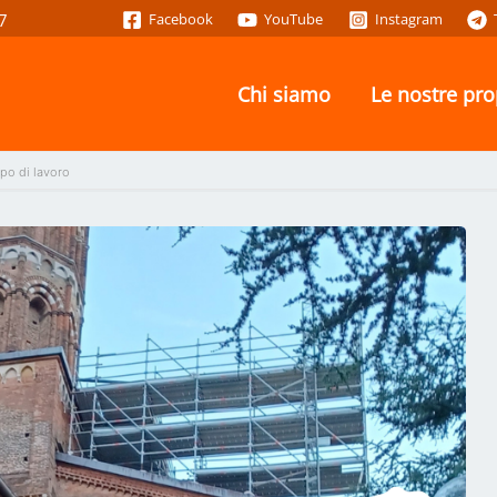
7
Facebook
YouTube
Instagram
Chi siamo
Le nostre pr
po di lavoro